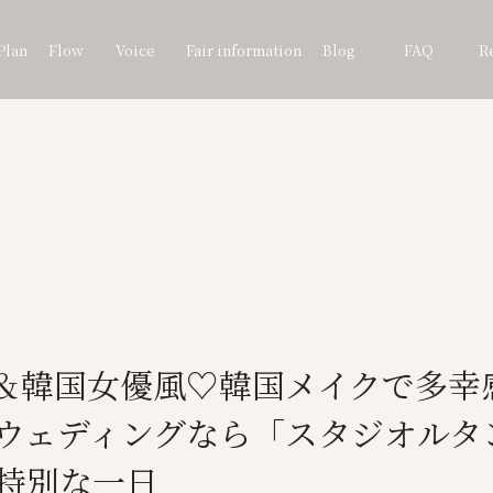
Plan
Flow
Voice
Fair information
Blog
FAQ
R
ナ＆韓国女優風♡韓国メイクで多幸感
ウェディングなら「スタジオルタ
特別な一日